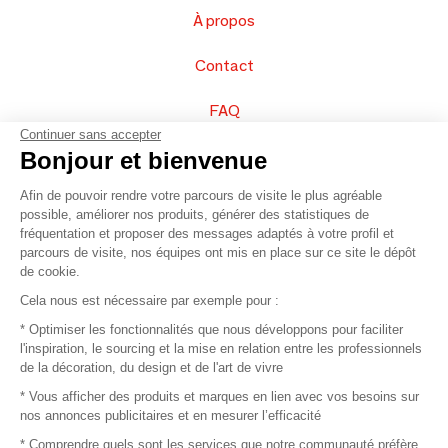
À propos
Contact
FAQ
Continuer sans accepter
Vendez vos produits
Bonjour et bienvenue
Afin de pouvoir rendre votre parcours de visite le plus agréable
Plan du site
possible, améliorer nos produits, générer des statistiques de
fréquentation et proposer des messages adaptés à votre profil et
parcours de visite, nos équipes ont mis en place sur ce site le dépôt
de cookie.
© 2016 –
Organisation SAFI
Cela nous est nécessaire par exemple pour :
* Optimiser les fonctionnalités que nous développons pour faciliter
Recrutement
l'inspiration, le sourcing et la mise en relation entre les professionnels
de la décoration, du design et de l'art de vivre
Presse
* Vous afficher des produits et marques en lien avec vos besoins sur
nos annonces publicitaires et en mesurer l’efficacité
Devenir partenaire
* Comprendre quels sont les services que notre communauté préfère