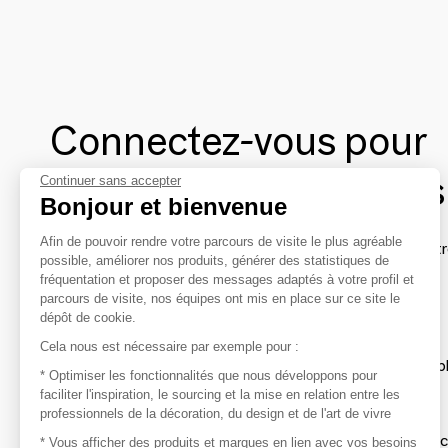
Connectez-vous pour
contacter les marques
Continuer sans accepter
Bonjour et bienvenue
Afin de pouvoir rendre votre parcours de visite le plus agréable
Afin de profiter au mieux de l'expérience MOM et de rentr
possible, améliorer nos produits, générer des statistiques de
avec vos marques préférées, créez-vous un compte.
fréquentation et proposer des messages adaptés à votre profil et
parcours de visite, nos équipes ont mis en place sur ce site le
dépôt de cookie.
Découvrir
Cela nous est nécessaire par exemple pour :
Les produits de milliers de fournisseurs à exp
* Optimiser les fonctionnalités que nous développons pour
faciliter l'inspiration, le sourcing et la mise en relation entre les
professionnels de la décoration, du design et de l'art de vivre
S'inspirer
Inspiration et sélections de produits tendan
* Vous afficher des produits et marques en lien avec vos besoins