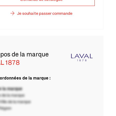
Je souhaite passer commande
opos de la marque
L 1878
ordonnées de la marque :
 la marque
 de la marque
ille de la marque
Région