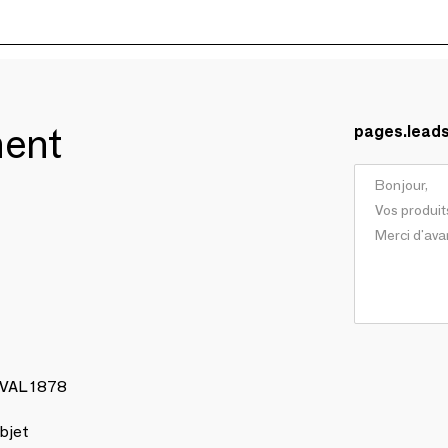
ment
pages.lead
AVAL 1878
bjet