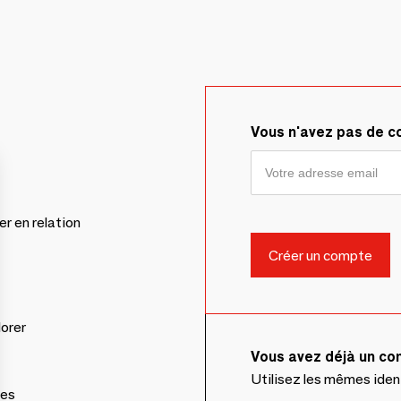
Vous n'avez pas de 
er en relation
lorer
Vous avez déjà un c
Utilisez les mêmes ide
ces