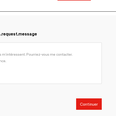
s.request.message
Continuer