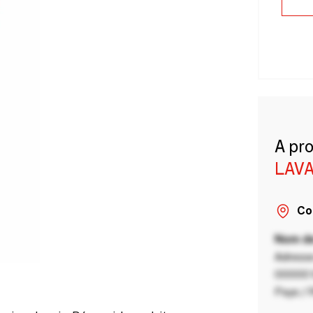
A pr
LAVA
Co
Nom de
Adresse
00000 V
Pays / 