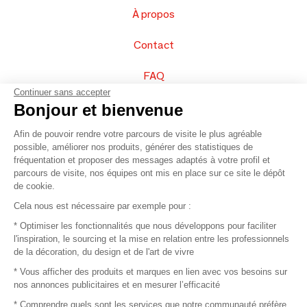
À propos
Contact
FAQ
Continuer sans accepter
Vendez vos produits
Bonjour et bienvenue
Afin de pouvoir rendre votre parcours de visite le plus agréable
Plan du site
possible, améliorer nos produits, générer des statistiques de
fréquentation et proposer des messages adaptés à votre profil et
parcours de visite, nos équipes ont mis en place sur ce site le dépôt
de cookie.
© 2016 –
Organisation SAFI
Cela nous est nécessaire par exemple pour :
* Optimiser les fonctionnalités que nous développons pour faciliter
Recrutement
l'inspiration, le sourcing et la mise en relation entre les professionnels
de la décoration, du design et de l'art de vivre
Presse
* Vous afficher des produits et marques en lien avec vos besoins sur
nos annonces publicitaires et en mesurer l’efficacité
Devenir partenaire
* Comprendre quels sont les services que notre communauté préfère