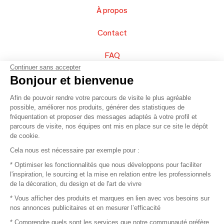
À propos
Contact
FAQ
Continuer sans accepter
Vendez vos produits
Bonjour et bienvenue
Afin de pouvoir rendre votre parcours de visite le plus agréable
Plan du site
possible, améliorer nos produits, générer des statistiques de
fréquentation et proposer des messages adaptés à votre profil et
parcours de visite, nos équipes ont mis en place sur ce site le dépôt
de cookie.
© 2016 –
Organisation SAFI
Cela nous est nécessaire par exemple pour :
* Optimiser les fonctionnalités que nous développons pour faciliter
Recrutement
l'inspiration, le sourcing et la mise en relation entre les professionnels
de la décoration, du design et de l'art de vivre
Presse
* Vous afficher des produits et marques en lien avec vos besoins sur
nos annonces publicitaires et en mesurer l’efficacité
Devenir partenaire
* Comprendre quels sont les services que notre communauté préfère