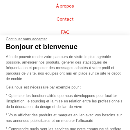
À propos
Contact
FAQ
Continuer sans accepter
Vendez vos produits
Bonjour et bienvenue
Afin de pouvoir rendre votre parcours de visite le plus agréable
Plan du site
possible, améliorer nos produits, générer des statistiques de
fréquentation et proposer des messages adaptés à votre profil et
parcours de visite, nos équipes ont mis en place sur ce site le dépôt
de cookie.
© 2016 –
Organisation SAFI
Cela nous est nécessaire par exemple pour :
* Optimiser les fonctionnalités que nous développons pour faciliter
Recrutement
l'inspiration, le sourcing et la mise en relation entre les professionnels
de la décoration, du design et de l'art de vivre
Presse
* Vous afficher des produits et marques en lien avec vos besoins sur
nos annonces publicitaires et en mesurer l’efficacité
Devenir partenaire
* Comprendre quels sont les services que notre communauté préfère