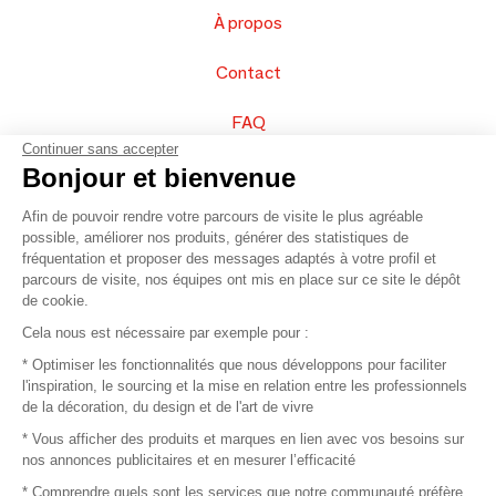
À propos
Contact
FAQ
Continuer sans accepter
Vendez vos produits
Bonjour et bienvenue
Afin de pouvoir rendre votre parcours de visite le plus agréable
Plan du site
possible, améliorer nos produits, générer des statistiques de
fréquentation et proposer des messages adaptés à votre profil et
parcours de visite, nos équipes ont mis en place sur ce site le dépôt
de cookie.
© 2016 –
Organisation SAFI
Cela nous est nécessaire par exemple pour :
* Optimiser les fonctionnalités que nous développons pour faciliter
Recrutement
l'inspiration, le sourcing et la mise en relation entre les professionnels
de la décoration, du design et de l'art de vivre
Presse
* Vous afficher des produits et marques en lien avec vos besoins sur
nos annonces publicitaires et en mesurer l’efficacité
Devenir partenaire
* Comprendre quels sont les services que notre communauté préfère