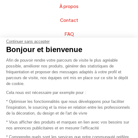
À propos
Contact
FAQ
Continuer sans accepter
Vendez vos produits
Bonjour et bienvenue
Afin de pouvoir rendre votre parcours de visite le plus agréable
Plan du site
possible, améliorer nos produits, générer des statistiques de
fréquentation et proposer des messages adaptés à votre profil et
parcours de visite, nos équipes ont mis en place sur ce site le dépôt
de cookie.
© 2016 –
Organisation SAFI
Cela nous est nécessaire par exemple pour :
* Optimiser les fonctionnalités que nous développons pour faciliter
Recrutement
l'inspiration, le sourcing et la mise en relation entre les professionnels
de la décoration, du design et de l'art de vivre
Presse
* Vous afficher des produits et marques en lien avec vos besoins sur
nos annonces publicitaires et en mesurer l’efficacité
Devenir partenaire
* Comprendre quels sont les services que notre communauté préfère