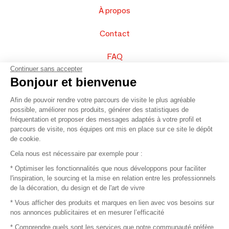
À propos
Contact
FAQ
Continuer sans accepter
Vendez vos produits
Bonjour et bienvenue
Afin de pouvoir rendre votre parcours de visite le plus agréable
Plan du site
possible, améliorer nos produits, générer des statistiques de
fréquentation et proposer des messages adaptés à votre profil et
parcours de visite, nos équipes ont mis en place sur ce site le dépôt
de cookie.
© 2016 –
Organisation SAFI
Cela nous est nécessaire par exemple pour :
* Optimiser les fonctionnalités que nous développons pour faciliter
Recrutement
l'inspiration, le sourcing et la mise en relation entre les professionnels
de la décoration, du design et de l'art de vivre
Presse
* Vous afficher des produits et marques en lien avec vos besoins sur
nos annonces publicitaires et en mesurer l’efficacité
Devenir partenaire
* Comprendre quels sont les services que notre communauté préfère