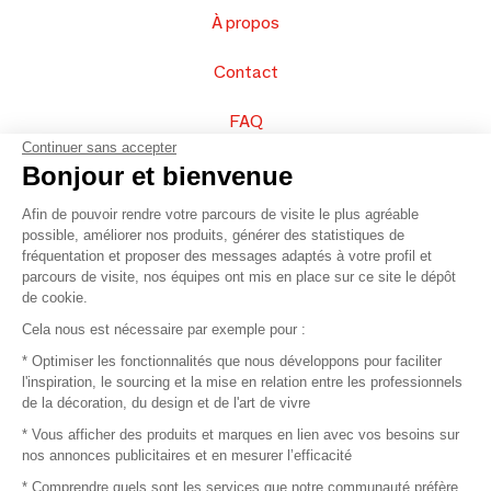
À propos
Contact
FAQ
Continuer sans accepter
Vendez vos produits
Bonjour et bienvenue
Afin de pouvoir rendre votre parcours de visite le plus agréable
Plan du site
possible, améliorer nos produits, générer des statistiques de
fréquentation et proposer des messages adaptés à votre profil et
parcours de visite, nos équipes ont mis en place sur ce site le dépôt
de cookie.
© 2016 –
Organisation SAFI
Cela nous est nécessaire par exemple pour :
* Optimiser les fonctionnalités que nous développons pour faciliter
Recrutement
l'inspiration, le sourcing et la mise en relation entre les professionnels
de la décoration, du design et de l'art de vivre
Presse
* Vous afficher des produits et marques en lien avec vos besoins sur
nos annonces publicitaires et en mesurer l’efficacité
Devenir partenaire
* Comprendre quels sont les services que notre communauté préfère