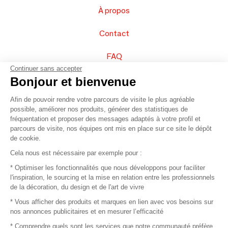
À propos
Contact
FAQ
Continuer sans accepter
Vendez vos produits
Bonjour et bienvenue
Afin de pouvoir rendre votre parcours de visite le plus agréable
Plan du site
possible, améliorer nos produits, générer des statistiques de
fréquentation et proposer des messages adaptés à votre profil et
parcours de visite, nos équipes ont mis en place sur ce site le dépôt
de cookie.
© 2016 –
Organisation SAFI
Cela nous est nécessaire par exemple pour :
* Optimiser les fonctionnalités que nous développons pour faciliter
Recrutement
l'inspiration, le sourcing et la mise en relation entre les professionnels
de la décoration, du design et de l'art de vivre
Presse
* Vous afficher des produits et marques en lien avec vos besoins sur
nos annonces publicitaires et en mesurer l’efficacité
Devenir partenaire
* Comprendre quels sont les services que notre communauté préfère