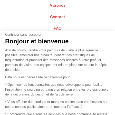
À propos
Contact
FAQ
Continuer sans accepter
Vendez vos produits
Bonjour et bienvenue
Afin de pouvoir rendre votre parcours de visite le plus agréable
Plan du site
possible, améliorer nos produits, générer des statistiques de
fréquentation et proposer des messages adaptés à votre profil et
parcours de visite, nos équipes ont mis en place sur ce site le dépôt
de cookie.
© 2016 –
Organisation SAFI
Cela nous est nécessaire par exemple pour :
* Optimiser les fonctionnalités que nous développons pour faciliter
Recrutement
l'inspiration, le sourcing et la mise en relation entre les professionnels
de la décoration, du design et de l'art de vivre
Presse
* Vous afficher des produits et marques en lien avec vos besoins sur
nos annonces publicitaires et en mesurer l’efficacité
Devenir partenaire
* Comprendre quels sont les services que notre communauté préfère