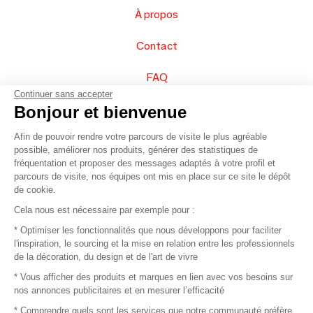
À propos
Contact
FAQ
Continuer sans accepter
Vendez vos produits
Bonjour et bienvenue
Afin de pouvoir rendre votre parcours de visite le plus agréable
Plan du site
possible, améliorer nos produits, générer des statistiques de
fréquentation et proposer des messages adaptés à votre profil et
parcours de visite, nos équipes ont mis en place sur ce site le dépôt
de cookie.
© 2016 –
Organisation SAFI
Cela nous est nécessaire par exemple pour :
* Optimiser les fonctionnalités que nous développons pour faciliter
Recrutement
l'inspiration, le sourcing et la mise en relation entre les professionnels
de la décoration, du design et de l'art de vivre
Presse
* Vous afficher des produits et marques en lien avec vos besoins sur
nos annonces publicitaires et en mesurer l’efficacité
Devenir partenaire
* Comprendre quels sont les services que notre communauté préfère