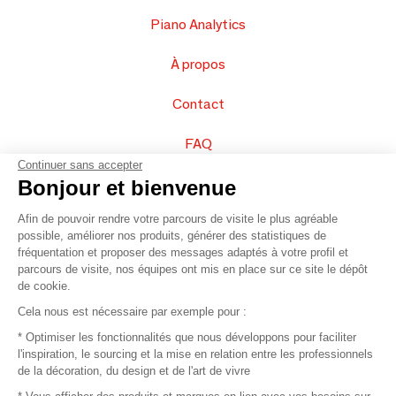
Piano Analytics
À propos
Contact
FAQ
Continuer sans accepter
Vendez vos produits
Bonjour et bienvenue
Afin de pouvoir rendre votre parcours de visite le plus agréable
Plan du site
possible, améliorer nos produits, générer des statistiques de
fréquentation et proposer des messages adaptés à votre profil et
parcours de visite, nos équipes ont mis en place sur ce site le dépôt
de cookie.
© 2016 –
Organisation SAFI
Cela nous est nécessaire par exemple pour :
* Optimiser les fonctionnalités que nous développons pour faciliter
Recrutement
l'inspiration, le sourcing et la mise en relation entre les professionnels
de la décoration, du design et de l'art de vivre
Presse