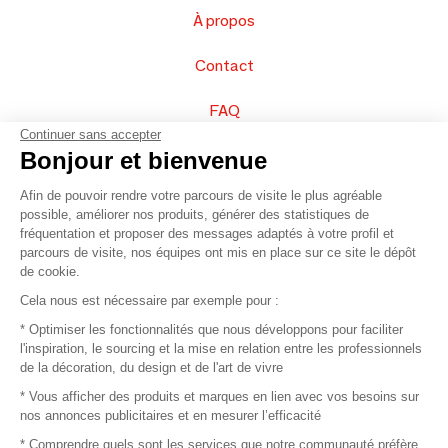
À propos
Contact
FAQ
Continuer sans accepter
Vendez vos produits
Bonjour et bienvenue
Afin de pouvoir rendre votre parcours de visite le plus agréable
Plan du site
possible, améliorer nos produits, générer des statistiques de
fréquentation et proposer des messages adaptés à votre profil et
parcours de visite, nos équipes ont mis en place sur ce site le dépôt
de cookie.
© 2016 –
Organisation SAFI
Cela nous est nécessaire par exemple pour :
* Optimiser les fonctionnalités que nous développons pour faciliter
Recrutement
l'inspiration, le sourcing et la mise en relation entre les professionnels
de la décoration, du design et de l'art de vivre
Presse
* Vous afficher des produits et marques en lien avec vos besoins sur
nos annonces publicitaires et en mesurer l’efficacité
Devenir partenaire
* Comprendre quels sont les services que notre communauté préfère