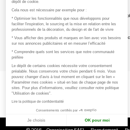
dépôt de cookie.
Découvrir
Cela nous est nécessaire par exemple pour :
Les produits de milliers de fournisseurs à exp
* Optimiser les fonctionnalités que nous développons pour
faciliter l'inspiration, le sourcing et la mise en relation entre les
professionnels de la décoration, du design et de l'art de vivre
S'inspirer
Inspiration et sélections de produits tendan
* Vous afficher des produits et marques en lien avec vos besoins
sur nos annonces publicitaires et en mesurer l’efficacité
Contacter
* Comprendre quels sont les services que notre communauté
préfère
Prises de contact rapides et simplifiées
Le dépôt de certains cookies nécessite votre consentement
préalable. Nous conservons votre choix pendant 6 mois. Vous
pouvez changer d’avis à tout moment en cliquant sur le lien «
Paramétrer mes cookies » situé en bas de chaque page de nos
sites. Pour plus d’informations, veuillez consulter notre politique
"Utilisation de cookies".
Lire la politique de confidentialité
Consentements certifiés par
Je choisis
OK pour moi
© 2016 –
Organisation SAFI
Recrutement
Pr
Axeptio consent
Plateforme de Gestion du Consentement : Personnalisez vo