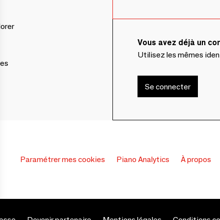
lorer
Vous avez déjà un c
Utilisez les mêmes ide
ces
Se connecter
Paramétrer mes cookies
Piano Analytics
À propos
esse
Devenir partenaire
Mentions légales
Conditions c
s Options