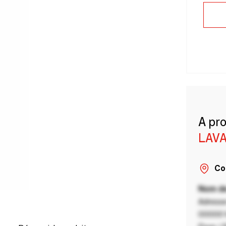
A pr
LAVA
Co
Nom de
Adresse
00000 V