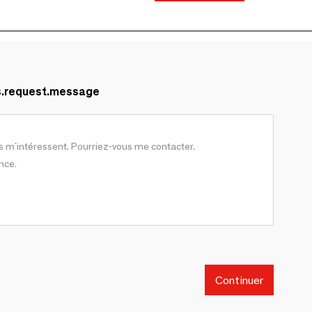
s.request.message
Continuer