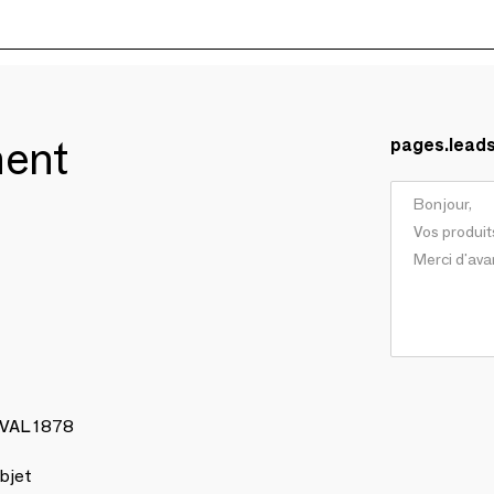
ment
pages.lead
AVAL 1878
bjet