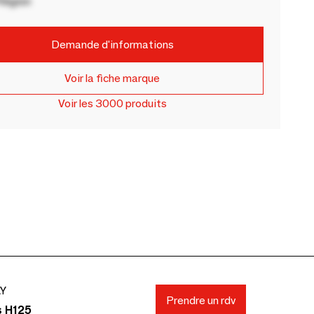
Région
Demande d'informations
Voir la fiche marque
Voir les 3000 produits
AY
Prendre un rdv
s H125