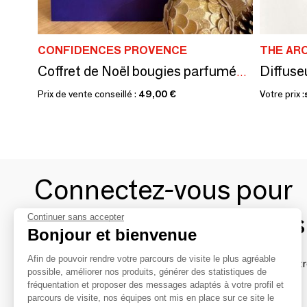
CONFIDENCES PROVENCE
THE AR
Coffret de Noël bougies parfumée Confidences Provence
Prix de vente conseillé :
49,00 €
Votre prix :
Connectez-vous pour
contacter les marques
Continuer sans accepter
Bonjour et bienvenue
Afin de pouvoir rendre votre parcours de visite le plus agréable
Afin de profiter au mieux de l'expérience MOM et de rentr
possible, améliorer nos produits, générer des statistiques de
avec vos marques préférées, créez-vous un compte.
fréquentation et proposer des messages adaptés à votre profil et
parcours de visite, nos équipes ont mis en place sur ce site le