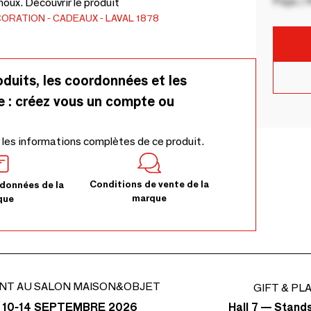
Pays / 
oux. Découvrir le produit
CORATION
CADEAUX
LAVAL 1878
oduits, les coordonnées et les
e : créez vous un compte ou
 les informations complètes de ce produit.
Conditions de vente de la
données de la
marque
que
NT AU SALON MAISON&OBJET
GIFT & PL
Hall 7 — Stand
 10-14 SEPTEMBRE 2026