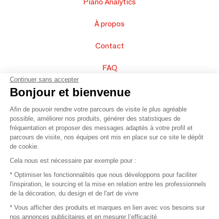
Piano Analytics
À propos
Contact
FAQ
Continuer sans accepter
Vendez vos produits
Bonjour et bienvenue
Afin de pouvoir rendre votre parcours de visite le plus agréable
Plan du site
possible, améliorer nos produits, générer des statistiques de
fréquentation et proposer des messages adaptés à votre profil et
parcours de visite, nos équipes ont mis en place sur ce site le dépôt
de cookie.
© 2016 –
Organisation SAFI
Cela nous est nécessaire par exemple pour :
* Optimiser les fonctionnalités que nous développons pour faciliter
Recrutement
l'inspiration, le sourcing et la mise en relation entre les professionnels
de la décoration, du design et de l'art de vivre
Presse
* Vous afficher des produits et marques en lien avec vos besoins sur
nos annonces publicitaires et en mesurer l’efficacité