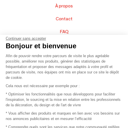
À propos
Contact
FAQ
Continuer sans accepter
Vendez vos produits
Bonjour et bienvenue
Afin de pouvoir rendre votre parcours de visite le plus agréable
Plan du site
possible, améliorer nos produits, générer des statistiques de
fréquentation et proposer des messages adaptés à votre profil et
parcours de visite, nos équipes ont mis en place sur ce site le dépôt
de cookie.
© 2016 –
Organisation SAFI
Cela nous est nécessaire par exemple pour :
* Optimiser les fonctionnalités que nous développons pour faciliter
Recrutement
l'inspiration, le sourcing et la mise en relation entre les professionnels
de la décoration, du design et de l'art de vivre
Presse
* Vous afficher des produits et marques en lien avec vos besoins sur
nos annonces publicitaires et en mesurer l’efficacité
Devenir partenaire
* Comprendre quels sont les services que notre communauté préfère