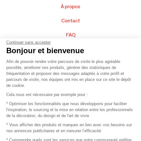
À propos
Contact
FAQ
Continuer sans accepter
Vendez vos produits
Bonjour et bienvenue
Afin de pouvoir rendre votre parcours de visite le plus agréable
Plan du site
possible, améliorer nos produits, générer des statistiques de
fréquentation et proposer des messages adaptés à votre profil et
parcours de visite, nos équipes ont mis en place sur ce site le dépôt
de cookie.
© 2016 –
Organisation SAFI
Cela nous est nécessaire par exemple pour :
* Optimiser les fonctionnalités que nous développons pour faciliter
Recrutement
l'inspiration, le sourcing et la mise en relation entre les professionnels
de la décoration, du design et de l'art de vivre
Presse
* Vous afficher des produits et marques en lien avec vos besoins sur
nos annonces publicitaires et en mesurer l’efficacité
Devenir partenaire
* Comprendre quels sont les services que notre communauté préfère