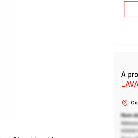
A pr
LAVA
Co
Nom de
Adresse
00000 V