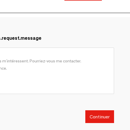
s.request.message
Continuer