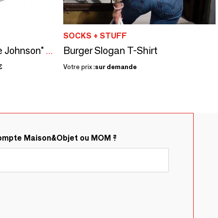
SOCKS + STUFF
Burger Slogan T-Shirt
Kit à semer "Katherine Johnson" Fabriqué en France, en collab avec Arts dans La Peau
€
Votre prix :
sur demande
compte Maison&Objet ou MOM ?