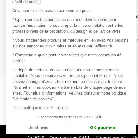
dépôt de cookie.
Découvrir
Cela nous est nécessaire par exemple pour :
Les produits de milliers de fournisseurs à exp
* Optimiser les fonctionnalités que nous développons pour
faciliter l'inspiration, le sourcing et la mise en relation entre les
professionnels de la décoration, du design et de l'art de vivre
S'inspirer
Inspiration et sélections de produits tendan
* Vous afficher des produits et marques en lien avec vos besoins
sur nos annonces publicitaires et en mesurer l’efficacité
Contacter
* Comprendre quels sont les services que notre communauté
préfère
Prises de contact rapides et simplifiées
Le dépôt de certains cookies nécessite votre consentement
préalable. Nous conservons votre choix pendant 6 mois. Vous
pouvez changer d’avis à tout moment en cliquant sur le lien «
Paramétrer mes cookies » situé en bas de chaque page de nos
sites. Pour plus d’informations, veuillez consulter notre politique
"Utilisation de cookies".
Lire la politique de confidentialité
Consentements certifiés par
Je choisis
OK pour moi
© 2016 –
Organisation SAFI
Recrutement
Pr
Axeptio consent
Plateforme de Gestion du Consentement : Personnalisez vo