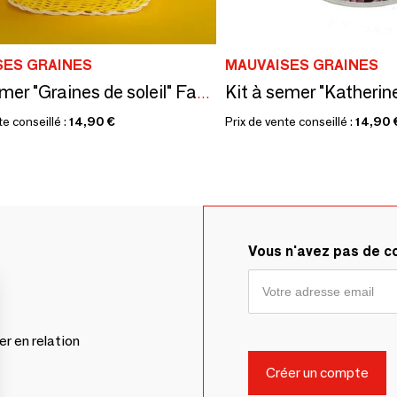
SES GRAINES
MAUVAISES GRAINES
Kit à semer "Graines de soleil" Fabriqué en France
te conseillé :
14,90 €
Prix de vente conseillé :
14,90 
Vous n'avez pas de 
er en relation