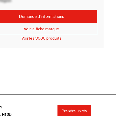
Région
Demande d'informations
Voir la fiche marque
Voir les 3000 produits
AY
Prendre un rdv
s H125