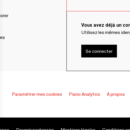
lorer
Vous avez déjà un c
Utilisez les mêmes ide
ces
Se connecter
Paramétrer mes cookies
Piano Analytics
À propos
esse
Devenir partenaire
Mentions légales
Conditions c
s Options