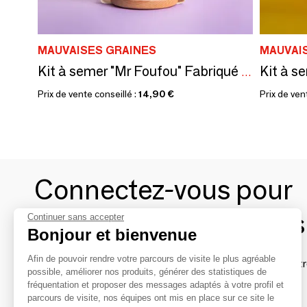
MAUVAISES GRAINES
MAUVAI
Kit à semer "Mr Foufou" Fabriqué en France
Prix de vente conseillé :
14,90 €
Prix de ven
Connectez-vous pour
contacter les marques
Continuer sans accepter
Bonjour et bienvenue
Afin de pouvoir rendre votre parcours de visite le plus agréable
Afin de profiter au mieux de l'expérience MOM et de rentr
possible, améliorer nos produits, générer des statistiques de
avec vos marques préférées, créez-vous un compte.
fréquentation et proposer des messages adaptés à votre profil et
parcours de visite, nos équipes ont mis en place sur ce site le