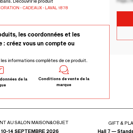
Pays / 
bans. Découvrir le produit
CORATION
CADEAUX
LAVAL 1878
oduits, les coordonnées et les
e : créez vous un compte ou
 les informations complètes de ce produit.
Conditions de vente de la
données de la
marque
que
NT AU SALON MAISON&OBJET
GIFT & PL
Hall 7 — Stand
 10-14 SEPTEMBRE 2026