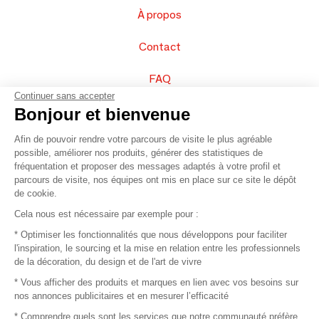
À propos
Contact
FAQ
Continuer sans accepter
Vendez vos produits
Bonjour et bienvenue
Afin de pouvoir rendre votre parcours de visite le plus agréable
Plan du site
possible, améliorer nos produits, générer des statistiques de
fréquentation et proposer des messages adaptés à votre profil et
parcours de visite, nos équipes ont mis en place sur ce site le dépôt
de cookie.
© 2016 –
Organisation SAFI
Cela nous est nécessaire par exemple pour :
* Optimiser les fonctionnalités que nous développons pour faciliter
Recrutement
l'inspiration, le sourcing et la mise en relation entre les professionnels
de la décoration, du design et de l'art de vivre
Presse
* Vous afficher des produits et marques en lien avec vos besoins sur
nos annonces publicitaires et en mesurer l’efficacité
Devenir partenaire
* Comprendre quels sont les services que notre communauté préfère