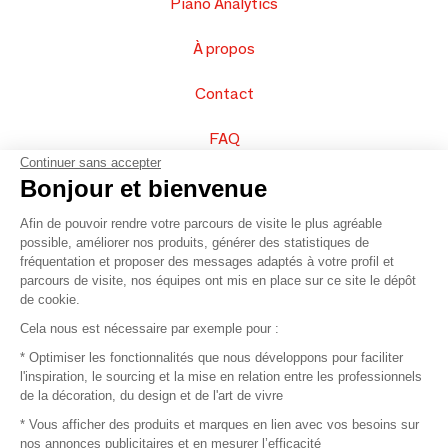
Piano Analytics
À propos
Contact
FAQ
Continuer sans accepter
Vendez vos produits
Bonjour et bienvenue
Afin de pouvoir rendre votre parcours de visite le plus agréable
Plan du site
possible, améliorer nos produits, générer des statistiques de
fréquentation et proposer des messages adaptés à votre profil et
parcours de visite, nos équipes ont mis en place sur ce site le dépôt
de cookie.
© 2016 –
Organisation SAFI
Cela nous est nécessaire par exemple pour :
* Optimiser les fonctionnalités que nous développons pour faciliter
Recrutement
l'inspiration, le sourcing et la mise en relation entre les professionnels
de la décoration, du design et de l'art de vivre
Presse
* Vous afficher des produits et marques en lien avec vos besoins sur
nos annonces publicitaires et en mesurer l’efficacité