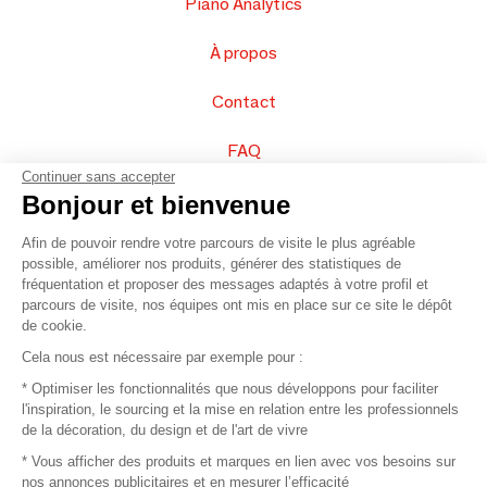
Piano Analytics
À propos
Contact
FAQ
Continuer sans accepter
Vendez vos produits
Bonjour et bienvenue
Afin de pouvoir rendre votre parcours de visite le plus agréable
Plan du site
possible, améliorer nos produits, générer des statistiques de
fréquentation et proposer des messages adaptés à votre profil et
parcours de visite, nos équipes ont mis en place sur ce site le dépôt
de cookie.
© 2016 –
Organisation SAFI
Cela nous est nécessaire par exemple pour :
* Optimiser les fonctionnalités que nous développons pour faciliter
Recrutement
l'inspiration, le sourcing et la mise en relation entre les professionnels
de la décoration, du design et de l'art de vivre
Presse
* Vous afficher des produits et marques en lien avec vos besoins sur
nos annonces publicitaires et en mesurer l’efficacité