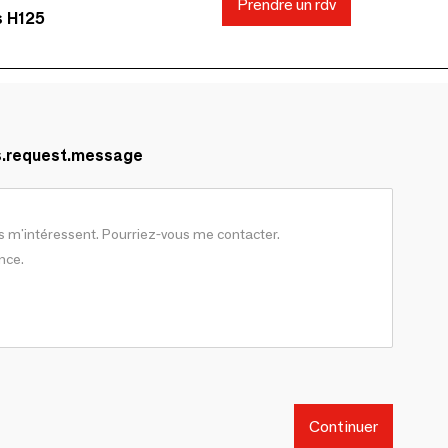
Prendre un rdv
s H125
s.request.message
Continuer