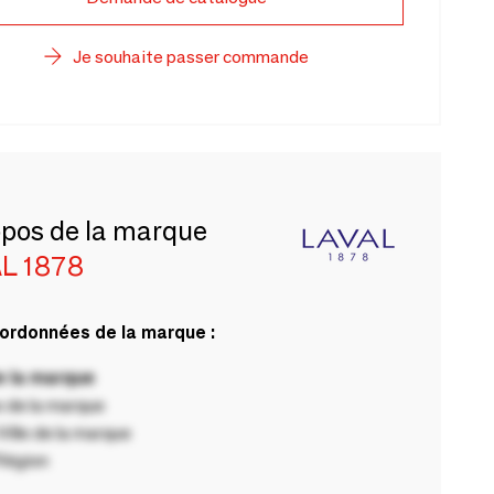
Je souhaite passer commande
opos de la marque
L 1878
ordonnées de la marque :
 la marque
 de la marque
ille de la marque
Région