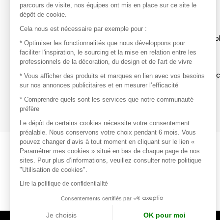
parcours de visite, nos équipes ont mis en place sur ce site le
dépôt de cookie.
Découvrir
Cela nous est nécessaire par exemple pour :
Les produits de milliers de fournisseurs à exp
* Optimiser les fonctionnalités que nous développons pour
faciliter l'inspiration, le sourcing et la mise en relation entre les
professionnels de la décoration, du design et de l'art de vivre
S'inspirer
Inspiration et sélections de produits tendan
* Vous afficher des produits et marques en lien avec vos besoins
sur nos annonces publicitaires et en mesurer l’efficacité
Contacter
* Comprendre quels sont les services que notre communauté
préfère
Prises de contact rapides et simplifiées
Le dépôt de certains cookies nécessite votre consentement
préalable. Nous conservons votre choix pendant 6 mois. Vous
pouvez changer d’avis à tout moment en cliquant sur le lien «
Paramétrer mes cookies » situé en bas de chaque page de nos
sites. Pour plus d’informations, veuillez consulter notre politique
"Utilisation de cookies".
Lire la politique de confidentialité
Consentements certifiés par
Je choisis
OK pour moi