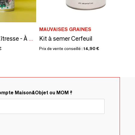
MAUVAISES GRAINES
Kit à semer Cerfeuil
Kit à semer "Merci maîtresse - À colorier" Fabriqué en France
€
Prix de vente conseillé :
14,90 €
compte Maison&Objet ou MOM ?