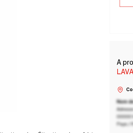
A pr
LAVA
Co
Nom de
Adresse
00000 V
Pays / 