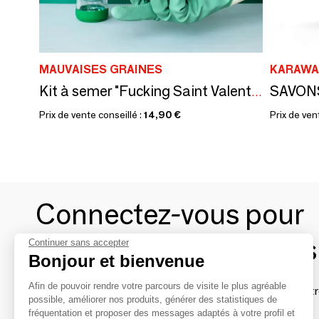
MAUVAISES GRAINES
KARAWA
Kit à semer "Fucking Saint Valentin"Fabriqué en France
Prix de vente conseillé :
14,90 €
Prix de ven
Connectez-vous pour
contacter les marques
Continuer sans accepter
Bonjour et bienvenue
Afin de pouvoir rendre votre parcours de visite le plus agréable
Afin de profiter au mieux de l'expérience MOM et de rentr
possible, améliorer nos produits, générer des statistiques de
avec vos marques préférées, créez-vous un compte.
fréquentation et proposer des messages adaptés à votre profil et