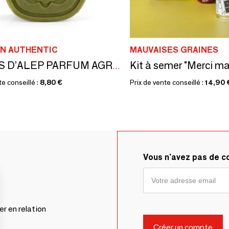
N AUTHENTIC
MAUVAISES GRAINES
SAVONS D’ALEP PARFUM AGRUMES - ÉCRINS DORÉS À L’OR CHAUD - ISKENDAR
te conseillé :
8,80 €
Prix de vente conseillé :
14,90 
Vous n'avez pas de 
er en relation