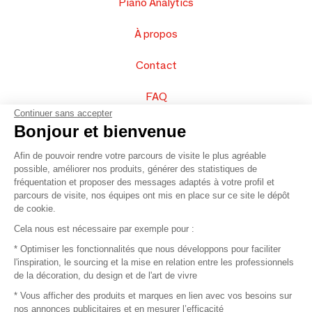
Piano Analytics
À propos
Contact
FAQ
Continuer sans accepter
Vendez vos produits
Bonjour et bienvenue
Afin de pouvoir rendre votre parcours de visite le plus agréable
Plan du site
possible, améliorer nos produits, générer des statistiques de
fréquentation et proposer des messages adaptés à votre profil et
parcours de visite, nos équipes ont mis en place sur ce site le dépôt
de cookie.
© 2016 –
Organisation SAFI
Cela nous est nécessaire par exemple pour :
* Optimiser les fonctionnalités que nous développons pour faciliter
Recrutement
l'inspiration, le sourcing et la mise en relation entre les professionnels
de la décoration, du design et de l'art de vivre
Presse
* Vous afficher des produits et marques en lien avec vos besoins sur
nos annonces publicitaires et en mesurer l’efficacité