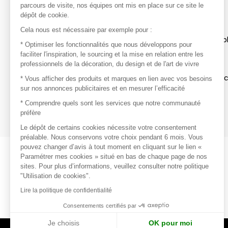
parcours de visite, nos équipes ont mis en place sur ce site le
dépôt de cookie.
Découvrir
Cela nous est nécessaire par exemple pour :
Les produits de milliers de fournisseurs à exp
* Optimiser les fonctionnalités que nous développons pour
faciliter l'inspiration, le sourcing et la mise en relation entre les
professionnels de la décoration, du design et de l'art de vivre
S'inspirer
Inspiration et sélections de produits tendan
* Vous afficher des produits et marques en lien avec vos besoins
sur nos annonces publicitaires et en mesurer l’efficacité
Contacter
* Comprendre quels sont les services que notre communauté
préfère
Prises de contact rapides et simplifiées
Le dépôt de certains cookies nécessite votre consentement
préalable. Nous conservons votre choix pendant 6 mois. Vous
pouvez changer d’avis à tout moment en cliquant sur le lien «
Paramétrer mes cookies » situé en bas de chaque page de nos
sites. Pour plus d’informations, veuillez consulter notre politique
"Utilisation de cookies".
Lire la politique de confidentialité
Consentements certifiés par
Je choisis
OK pour moi