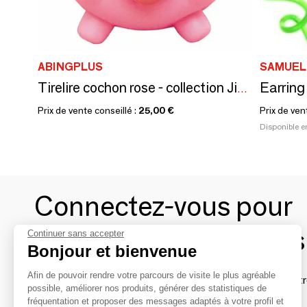
ABINGPLUS
SAMUEL 
Earring
Tirelire cochon rose - collection Jiggy Bank / SANKYO TOYS
Prix de vente conseillé :
25,00 €
Prix de ven
Disponible e
Connectez-vous pour
contacter les marques
Continuer sans accepter
Bonjour et bienvenue
Afin de pouvoir rendre votre parcours de visite le plus agréable
Afin de profiter au mieux de l'expérience MOM et de rentr
possible, améliorer nos produits, générer des statistiques de
avec vos marques préférées, créez-vous un compte.
fréquentation et proposer des messages adaptés à votre profil et