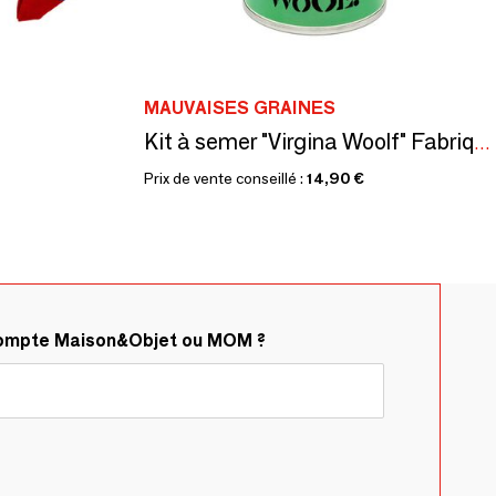
MAUVAISES GRAINES
Kit à semer "Virgina Woolf" Fabriqué en france, en collab avec Arts Dans La Peau
Prix de vente conseillé :
14,90 €
compte Maison&Objet ou MOM ?