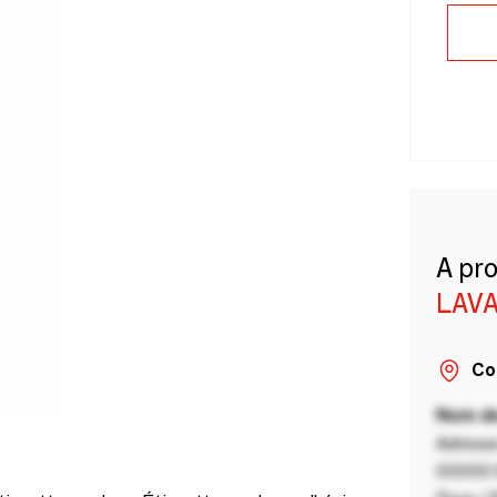
A pr
LAVA
Co
Nom de
Adresse
00000 V