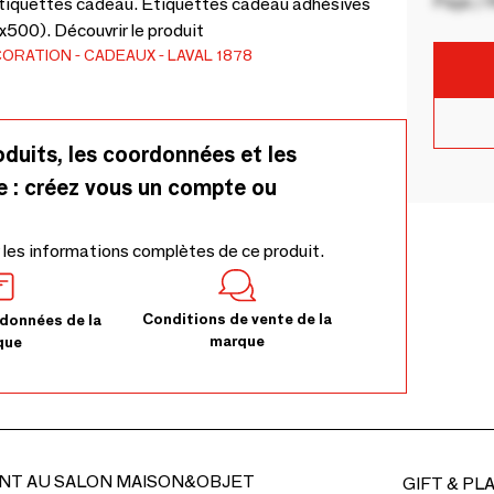
Pays / 
 étiquettes cadeau. Étiquettes cadeau adhésives
x500). Découvrir le produit
CORATION
CADEAUX
LAVAL 1878
oduits, les coordonnées et les
e : créez vous un compte ou
 les informations complètes de ce produit.
Conditions de vente de la
données de la
marque
que
NT AU SALON MAISON&OBJET
GIFT & PL