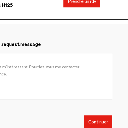
Prendre un rdv
s H125
s.request.message
Continuer