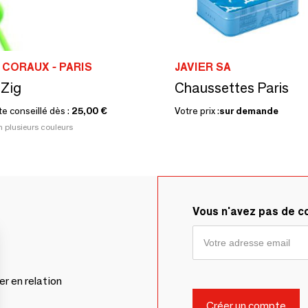
CORAUX - PARIS
JAVIER SA
 Zig
Chaussettes Paris
te conseillé dès :
25,00 €
Votre prix :
sur demande
n plusieurs couleurs
Vous n'avez pas de 
er en relation