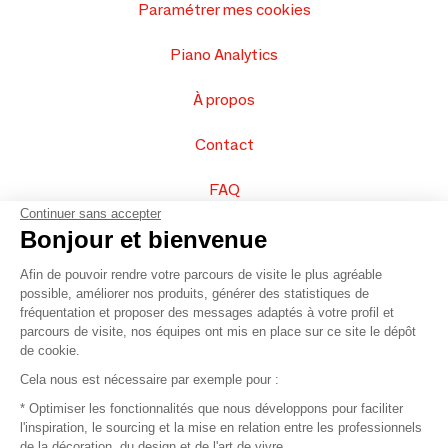
Paramétrer mes cookies
Piano Analytics
À propos
Contact
FAQ
Continuer sans accepter
Vendez vos produits
Bonjour et bienvenue
Afin de pouvoir rendre votre parcours de visite le plus agréable
Plan du site
possible, améliorer nos produits, générer des statistiques de
fréquentation et proposer des messages adaptés à votre profil et
parcours de visite, nos équipes ont mis en place sur ce site le dépôt
de cookie.
© 2016 –
Organisation SAFI
Cela nous est nécessaire par exemple pour :
* Optimiser les fonctionnalités que nous développons pour faciliter
Recrutement
l'inspiration, le sourcing et la mise en relation entre les professionnels
de la décoration, du design et de l'art de vivre