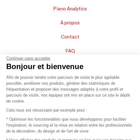
Piano Analytics
À propos
Contact
FAQ
Continuer sans accepter
Vendez vos produits
Bonjour et bienvenue
Afin de pouvoir rendre votre parcours de visite le plus agréable
Plan du site
possible, améliorer nos produits, générer des statistiques de
fréquentation et proposer des messages adaptés à votre profil et
parcours de visite, nos équipes ont mis en place sur ce site le dépôt
de cookie.
© 2016 –
Organisation SAFI
Cela nous est nécessaire par exemple pour :
* Optimiser les fonctionnalités que nous développons pour faciliter
Recrutement
l'inspiration, le sourcing et la mise en relation entre les professionnels
de la décoration, du design et de l'art de vivre
Presse