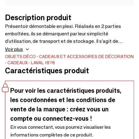
Description produit
Présentoir démontable en plexi. Réalisés en 2 parties
emboîtées, ils se démarquent par leur simplicité
d'utilisation, de transport et de stockage. Il s'agit de
présentoirs LAVAL Création, au design réalisé par notre
Voir plus
bureau de style et intégralement fabriqués en France. Plus
OBJETS DÉCO
CADEAUX ET ACCESSOIRES DE DÉCORATION
CADEAUX
LAVAL 1878
d'une soixantaine de modèles sont disponibles. Présentoir
Caractéristiques produit
pendentif plexi blanc mat, crochet droit - Pour étiquettes.
Découvrir le produit
Pour voir les caractéristiques produits,
les coordonnées et les conditions de
vente de la marque : créez vous un
compte ou connectez-vous !
En vous connectant, vous pourrez visualiser les
informations complètes de ce produit.