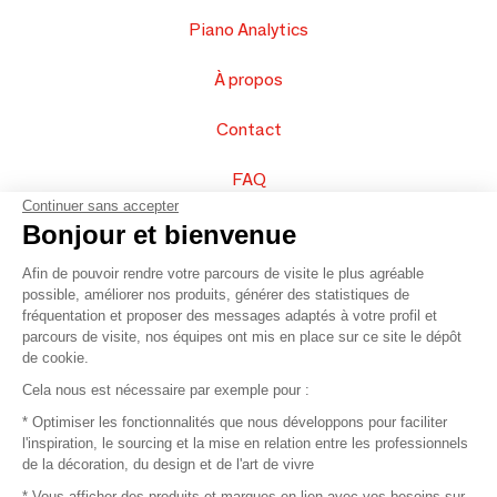
Piano Analytics
À propos
Contact
FAQ
Continuer sans accepter
Vendez vos produits
Bonjour et bienvenue
Afin de pouvoir rendre votre parcours de visite le plus agréable
Plan du site
possible, améliorer nos produits, générer des statistiques de
fréquentation et proposer des messages adaptés à votre profil et
parcours de visite, nos équipes ont mis en place sur ce site le dépôt
de cookie.
© 2016 –
Organisation SAFI
Cela nous est nécessaire par exemple pour :
* Optimiser les fonctionnalités que nous développons pour faciliter
Recrutement
l'inspiration, le sourcing et la mise en relation entre les professionnels
de la décoration, du design et de l'art de vivre
Presse
* Vous afficher des produits et marques en lien avec vos besoins sur