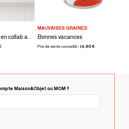
MAUVAISES GRAINES
Bonnes vacances
Kits à semer "Cancer" en collab avec "Tout est Dit"
€
Prix de vente conseillé :
14,90 €
compte Maison&Objet ou MOM ?