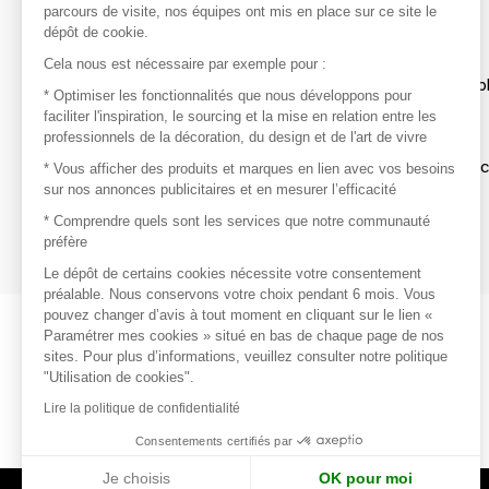
parcours de visite, nos équipes ont mis en place sur ce site le
dépôt de cookie.
Découvrir
Cela nous est nécessaire par exemple pour :
Les produits de milliers de fournisseurs à exp
* Optimiser les fonctionnalités que nous développons pour
faciliter l'inspiration, le sourcing et la mise en relation entre les
professionnels de la décoration, du design et de l'art de vivre
S'inspirer
Inspiration et sélections de produits tendan
* Vous afficher des produits et marques en lien avec vos besoins
sur nos annonces publicitaires et en mesurer l’efficacité
Contacter
* Comprendre quels sont les services que notre communauté
préfère
Prises de contact rapides et simplifiées
Le dépôt de certains cookies nécessite votre consentement
préalable. Nous conservons votre choix pendant 6 mois. Vous
pouvez changer d’avis à tout moment en cliquant sur le lien «
Paramétrer mes cookies » situé en bas de chaque page de nos
sites. Pour plus d’informations, veuillez consulter notre politique
"Utilisation de cookies".
Lire la politique de confidentialité
Consentements certifiés par
Je choisis
OK pour moi