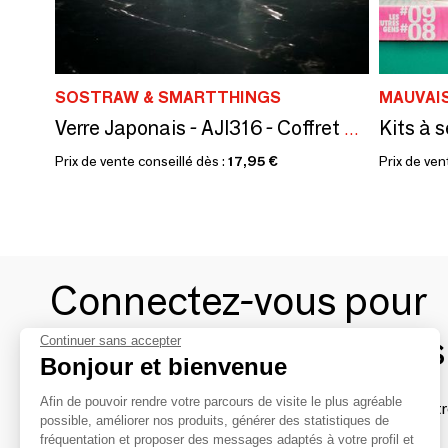
SOSTRAW & SMARTTHINGS
MAUVAI
Verre Japonais - AJI316 - Coffret cadeau, dessous de verre et glaçons
Prix de vente conseillé dès :
17,95 €
Prix de ven
Connectez-vous pour
contacter les marques
Continuer sans accepter
Bonjour et bienvenue
Afin de pouvoir rendre votre parcours de visite le plus agréable
Afin de profiter au mieux de l'expérience MOM et de rentr
possible, améliorer nos produits, générer des statistiques de
avec vos marques préférées, créez-vous un compte.
fréquentation et proposer des messages adaptés à votre profil et