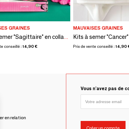
SES GRAINES
MAUVAISES GRAINES
Kits à semer "Sagittaire" en collab avec "Tout est Dit"
te conseillé :
14,90 €
Prix de vente conseillé :
14,90 
Vous n'avez pas de 
er en relation