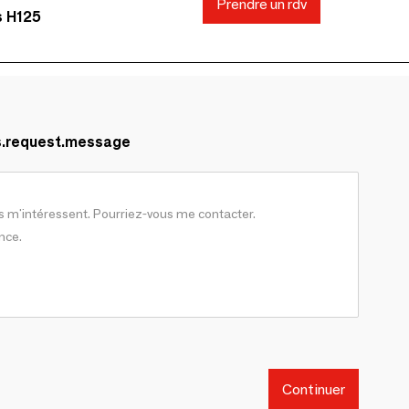
Prendre un rdv
s H125
s.request.message
Continuer