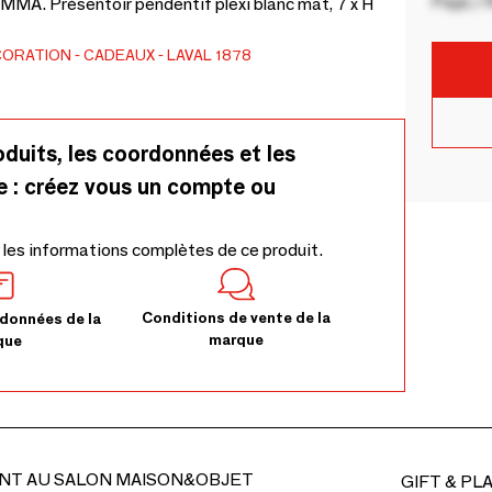
Pays / 
MMA. Présentoir pendentif plexi blanc mat, 7 x H
CORATION
CADEAUX
LAVAL 1878
oduits, les coordonnées et les
e : créez vous un compte ou
 les informations complètes de ce produit.
Conditions de vente de la
données de la
marque
que
NT AU SALON MAISON&OBJET
GIFT & PL