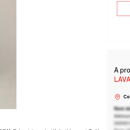
A pr
LAVA
Co
Nom de
Adresse
00000 V