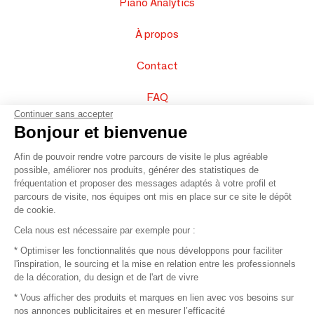
Piano Analytics
À propos
Contact
FAQ
Continuer sans accepter
Vendez vos produits
Bonjour et bienvenue
Afin de pouvoir rendre votre parcours de visite le plus agréable
Plan du site
possible, améliorer nos produits, générer des statistiques de
fréquentation et proposer des messages adaptés à votre profil et
parcours de visite, nos équipes ont mis en place sur ce site le dépôt
de cookie.
© 2016 –
Organisation SAFI
Cela nous est nécessaire par exemple pour :
* Optimiser les fonctionnalités que nous développons pour faciliter
Recrutement
l'inspiration, le sourcing et la mise en relation entre les professionnels
de la décoration, du design et de l'art de vivre
Presse
* Vous afficher des produits et marques en lien avec vos besoins sur
nos annonces publicitaires et en mesurer l’efficacité