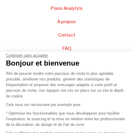
Piano Analytics
À propos
Contact
FAQ
Continuer sans accepter
Vendez vos produits
Bonjour et bienvenue
Afin de pouvoir rendre votre parcours de visite le plus agréable
Plan du site
possible, améliorer nos produits, générer des statistiques de
fréquentation et proposer des messages adaptés à votre profil et
parcours de visite, nos équipes ont mis en place sur ce site le dépôt
de cookie.
© 2016 –
Organisation SAFI
Cela nous est nécessaire par exemple pour :
* Optimiser les fonctionnalités que nous développons pour faciliter
Recrutement
l'inspiration, le sourcing et la mise en relation entre les professionnels
de la décoration, du design et de l'art de vivre
Presse