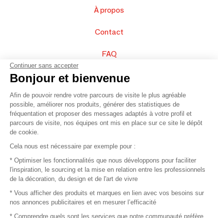
À propos
Contact
FAQ
Continuer sans accepter
Vendez vos produits
Bonjour et bienvenue
Afin de pouvoir rendre votre parcours de visite le plus agréable
Plan du site
possible, améliorer nos produits, générer des statistiques de
fréquentation et proposer des messages adaptés à votre profil et
parcours de visite, nos équipes ont mis en place sur ce site le dépôt
de cookie.
© 2016 –
Organisation SAFI
Cela nous est nécessaire par exemple pour :
* Optimiser les fonctionnalités que nous développons pour faciliter
Recrutement
l'inspiration, le sourcing et la mise en relation entre les professionnels
de la décoration, du design et de l'art de vivre
Presse
* Vous afficher des produits et marques en lien avec vos besoins sur
nos annonces publicitaires et en mesurer l’efficacité
Devenir partenaire
* Comprendre quels sont les services que notre communauté préfère