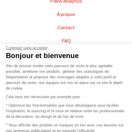
Piano Analytics
À propos
Contact
FAQ
Continuer sans accepter
Vendez vos produits
Bonjour et bienvenue
Afin de pouvoir rendre votre parcours de visite le plus agréable
Plan du site
possible, améliorer nos produits, générer des statistiques de
fréquentation et proposer des messages adaptés à votre profil et
parcours de visite, nos équipes ont mis en place sur ce site le dépôt
de cookie.
© 2016 –
Organisation SAFI
Cela nous est nécessaire par exemple pour :
* Optimiser les fonctionnalités que nous développons pour faciliter
Recrutement
l'inspiration, le sourcing et la mise en relation entre les professionnels
de la décoration, du design et de l'art de vivre
Presse
* Vous afficher des produits et marques en lien avec vos besoins sur
nos annonces publicitaires et en mesurer l’efficacité