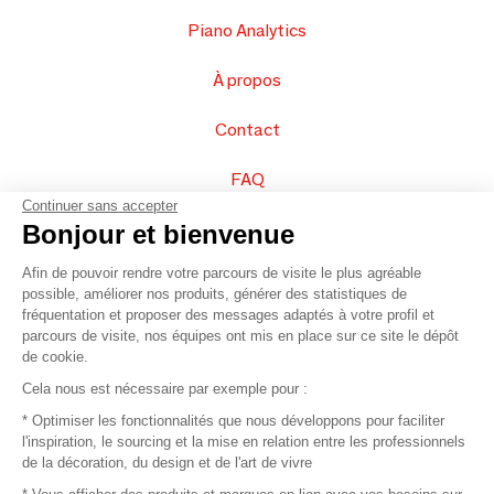
Piano Analytics
À propos
Contact
FAQ
Continuer sans accepter
Vendez vos produits
Bonjour et bienvenue
Afin de pouvoir rendre votre parcours de visite le plus agréable
Plan du site
possible, améliorer nos produits, générer des statistiques de
fréquentation et proposer des messages adaptés à votre profil et
parcours de visite, nos équipes ont mis en place sur ce site le dépôt
de cookie.
© 2016 –
Organisation SAFI
Cela nous est nécessaire par exemple pour :
* Optimiser les fonctionnalités que nous développons pour faciliter
Recrutement
l'inspiration, le sourcing et la mise en relation entre les professionnels
de la décoration, du design et de l'art de vivre
Presse