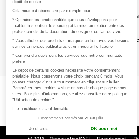
dépôt de cookie.
Découvrir
Cela nous est nécessaire par exemple pour :
Les produits de milliers de fournisseurs à exp
* Optimiser les fonctionnalités que nous développons pour
faciliter l'inspiration, le sourcing et la mise en relation entre les
professionnels de la décoration, du design et de l'art de vivre
S'inspirer
Inspiration et sélections de produits tendan
* Vous afficher des produits et marques en lien avec vos besoins
sur nos annonces publicitaires et en mesurer l’efficacité
Contacter
* Comprendre quels sont les services que notre communauté
préfère
Prises de contact rapides et simplifiées
Le dépôt de certains cookies nécessite votre consentement
préalable. Nous conservons votre choix pendant 6 mois. Vous
pouvez changer d’avis à tout moment en cliquant sur le lien «
Paramétrer mes cookies » situé en bas de chaque page de nos
sites. Pour plus d’informations, veuillez consulter notre politique
"Utilisation de cookies".
Lire la politique de confidentialité
Consentements certifiés par
Je choisis
OK pour moi
© 2016 –
Organisation SAFI
Recrutement
Pr
Axeptio consent
Plateforme de Gestion du Consentement : Personnalisez vo