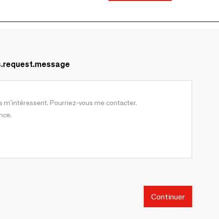
s.request.message
Continuer