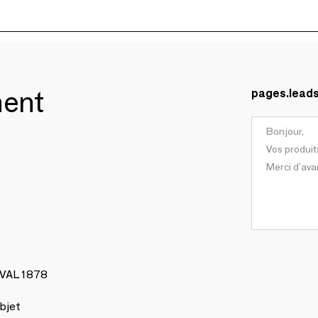
ment
pages.lead
AVAL 1878
bjet