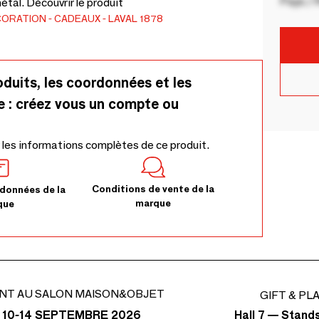
Pays / 
tal. Découvrir le produit
CORATION
CADEAUX
LAVAL 1878
oduits, les coordonnées et les
e : créez vous un compte ou
 les informations complètes de ce produit.
Conditions de vente de la
données de la
marque
que
NT AU SALON MAISON&OBJET
GIFT & PL
Hall 7 — Stand
 10-14 SEPTEMBRE 2026