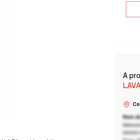
A pr
LAVA
Co
Nom de
Adresse
00000 V