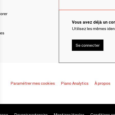
lorer
Vous avez déjà un c
Utilisez les mêmes ide
ces
Se connecter
Paramétrer mes cookies
Piano Analytics
À propos
esse
Devenir partenaire
Mentions légales
Conditions c
s Options