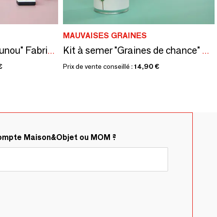
MAUVAISES GRAINES
Kit à semer "Merci Nounou" Fabriqué en France
Kit à semer "Graines de chance" Fabriqué en France
€
Prix de vente conseillé :
14,90 €
compte Maison&Objet ou MOM ?