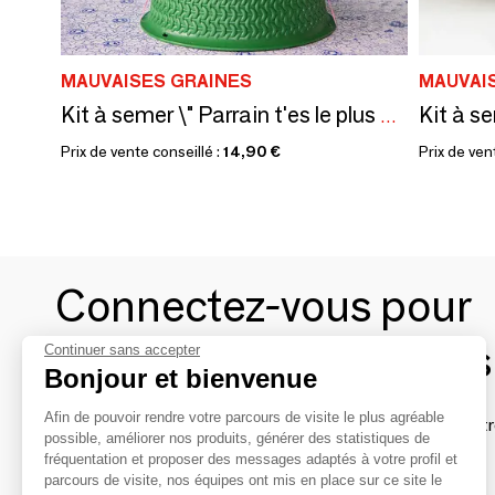
MAUVAISES GRAINES
MAUVAI
Kit à semer \" Parrain t'es le plus sympa \ "
Prix de vente conseillé :
14,90 €
Prix de ven
Connectez-vous pour
contacter les marques
Continuer sans accepter
Bonjour et bienvenue
Afin de pouvoir rendre votre parcours de visite le plus agréable
Afin de profiter au mieux de l'expérience MOM et de rentr
possible, améliorer nos produits, générer des statistiques de
avec vos marques préférées, créez-vous un compte.
fréquentation et proposer des messages adaptés à votre profil et
parcours de visite, nos équipes ont mis en place sur ce site le