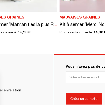
SES GRAINES
MAUVAISES GRAINES
Kit à semer "Maman t'es la plus Rigolote" Fabriqué en France
te conseillé :
14,90 €
Prix de vente conseillé :
14,90 
Vous n'avez pas de 
er en relation