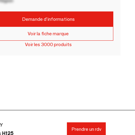
Région
Demande d'informations
Voir la fiche marque
Voir les 3000 produits
AY
Prendre un rdv
s H125