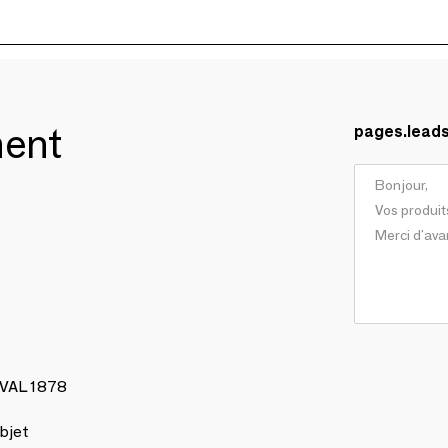
ment
pages.lead
AVAL 1878
bjet