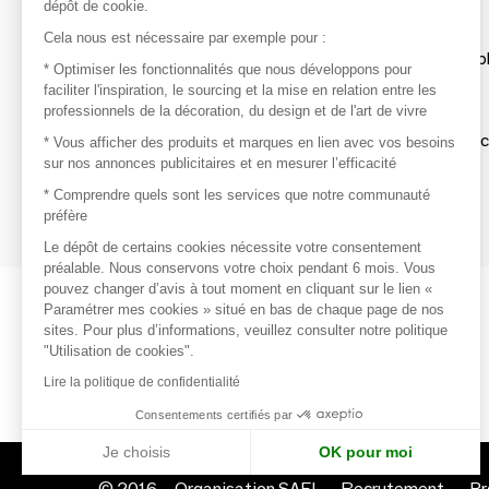
dépôt de cookie.
Découvrir
Cela nous est nécessaire par exemple pour :
Les produits de milliers de fournisseurs à exp
* Optimiser les fonctionnalités que nous développons pour
faciliter l'inspiration, le sourcing et la mise en relation entre les
professionnels de la décoration, du design et de l'art de vivre
S'inspirer
Inspiration et sélections de produits tendan
* Vous afficher des produits et marques en lien avec vos besoins
sur nos annonces publicitaires et en mesurer l’efficacité
Contacter
* Comprendre quels sont les services que notre communauté
préfère
Prises de contact rapides et simplifiées
Le dépôt de certains cookies nécessite votre consentement
préalable. Nous conservons votre choix pendant 6 mois. Vous
pouvez changer d’avis à tout moment en cliquant sur le lien «
Paramétrer mes cookies » situé en bas de chaque page de nos
sites. Pour plus d’informations, veuillez consulter notre politique
"Utilisation de cookies".
Lire la politique de confidentialité
Consentements certifiés par
Je choisis
OK pour moi
© 2016 –
Organisation SAFI
Recrutement
Pr
Axeptio consent
Plateforme de Gestion du Consentement : Personnalisez vo