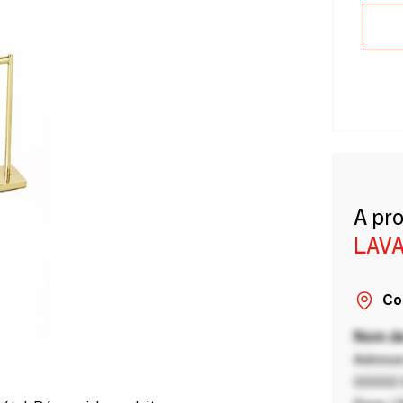
A pr
LAVA
Co
Nom de
Adresse
00000 V