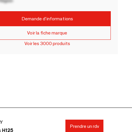
Région
Demande d'informations
Voir la fiche marque
Voir les 3000 produits
AY
Prendre un rdv
s H125