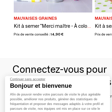
MAUVAISES GRAINES
MAUVAI
Kit à semer "Merci maître - À colorier" Fabriqué en France
Prix de vente conseillé :
14,90 €
Prix de ven
Connectez-vous pour
contacter les marques
Continuer sans accepter
Bonjour et bienvenue
Afin de pouvoir rendre votre parcours de visite le plus agréable
Afin de profiter au mieux de l'expérience MOM et de rentr
possible, améliorer nos produits, générer des statistiques de
avec vos marques préférées, créez-vous un compte.
fréquentation et proposer des messages adaptés à votre profil et
parcours de visite, nos équipes ont mis en place sur ce site le