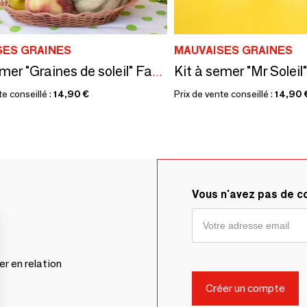
SES GRAINES
MAUVAISES GRAINES
Kit à semer "Graines de soleil" Fabriqué en France
te conseillé :
14,90 €
Prix de vente conseillé :
14,90 
Vous n'avez pas de 
er en relation