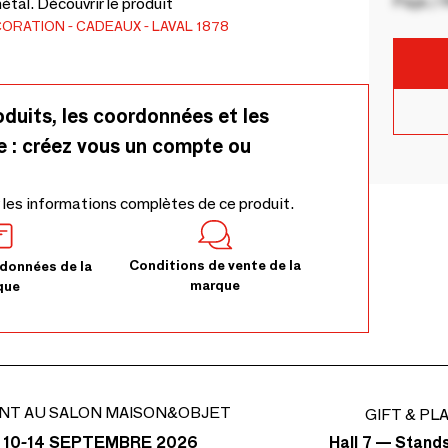
Pays / 
tal. Découvrir le produit
CORATION
CADEAUX
LAVAL 1878
oduits, les coordonnées et les
e : créez vous un compte ou
 les informations complètes de ce produit.
Conditions de vente de la
données de la
marque
que
NT AU SALON MAISON&OBJET
GIFT & PL
Hall 7 — Stand
 10-14 SEPTEMBRE 2026