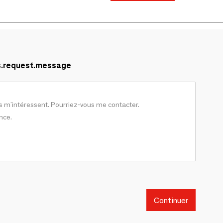
s.request.message
Continuer