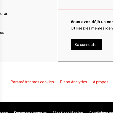
lorer
Vous avez déjà un c
Utilisez les mêmes ide
ces
Se connecter
Paramétrer mes cookies
Piano Analytics
À propos
esse
Devenir partenaire
Mentions légales
Conditions c
s Options