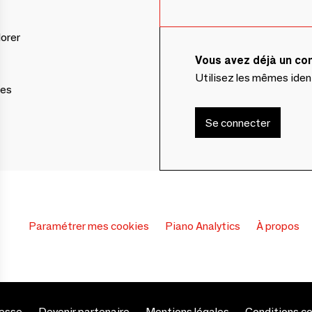
lorer
Vous avez déjà un c
Utilisez les mêmes ide
ces
Se connecter
Paramétrer mes cookies
Piano Analytics
À propos
esse
Devenir partenaire
Mentions légales
Conditions c
s Options