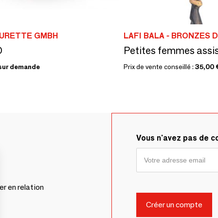
LURETTE GMBH
LAFI BALA - BRONZES 
O
Petites femmes assi
sur demande
Prix de vente conseillé :
35,00 
Vous n'avez pas de 
er en relation