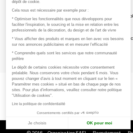
dépôt de cookie.
Découvrir
Cela nous est nécessaire par exemple pour :
Les produits de milliers de fournisseurs à exp
* Optimiser les fonctionnalités que nous développons pour
faciliter l'inspiration, le sourcing et la mise en relation entre les
professionnels de la décoration, du design et de l'art de vivre
S'inspirer
Inspiration et sélections de produits tendan
* Vous afficher des produits et marques en lien avec vos besoins
sur nos annonces publicitaires et en mesurer l’efficacité
Contacter
* Comprendre quels sont les services que notre communauté
préfère
Prises de contact rapides et simplifiées
Le dépôt de certains cookies nécessite votre consentement
préalable. Nous conservons votre choix pendant 6 mois. Vous
pouvez changer d’avis à tout moment en cliquant sur le lien «
Paramétrer mes cookies » situé en bas de chaque page de nos
sites. Pour plus d’informations, veuillez consulter notre politique
"Utilisation de cookies".
Lire la politique de confidentialité
Consentements certifiés par
Je choisis
OK pour moi
© 2016 –
Organisation SAFI
Recrutement
Pr
Axeptio consent
Plateforme de Gestion du Consentement : Personnalisez vo