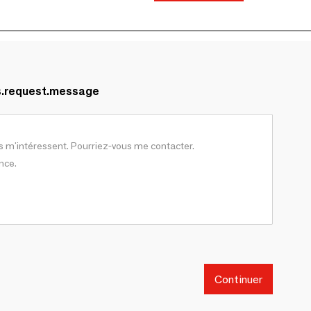
s.request.message
Continuer