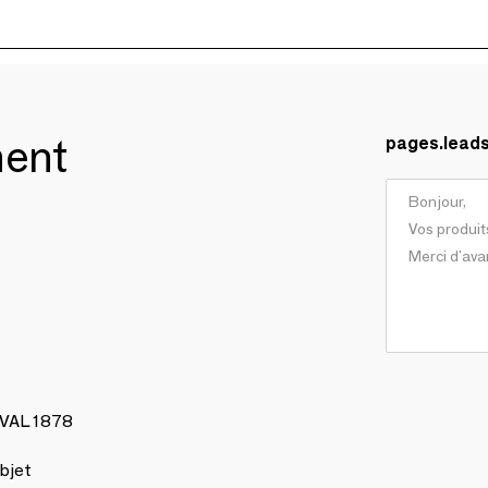
ment
pages.lead
AVAL 1878
bjet