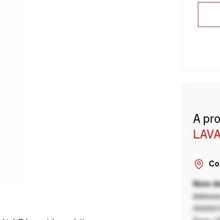
A pr
LAVA
Co
Nom de
Adresse
00000 V