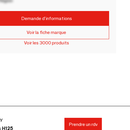
Région
Demande d'informations
Voir la fiche marque
Voir les 3000 produits
AY
Prendre un rdv
s H125