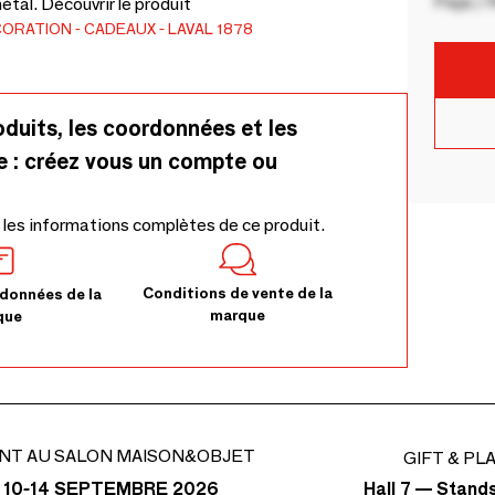
Pays / 
tal. Découvrir le produit
CORATION
CADEAUX
LAVAL 1878
oduits, les coordonnées et les
e : créez vous un compte ou
 les informations complètes de ce produit.
Conditions de vente de la
données de la
marque
que
NT AU SALON MAISON&OBJET
GIFT & PL
Hall 7 — Stand
 10-14 SEPTEMBRE 2026