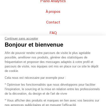
Piano Analytics
À propos
Contact
FAQ
Continuer sans accepter
Vendez vos produits
Bonjour et bienvenue
Afin de pouvoir rendre votre parcours de visite le plus agréable
Plan du site
possible, améliorer nos produits, générer des statistiques de
fréquentation et proposer des messages adaptés à votre profil et
parcours de visite, nos équipes ont mis en place sur ce site le dépôt
de cookie.
© 2016 –
Organisation SAFI
Cela nous est nécessaire par exemple pour :
* Optimiser les fonctionnalités que nous développons pour faciliter
Recrutement
l'inspiration, le sourcing et la mise en relation entre les professionnels
de la décoration, du design et de l'art de vivre
Presse
* Vous afficher des produits et marques en lien avec vos besoins sur
nos annonces publicitaires et en mesurer l’efficacité