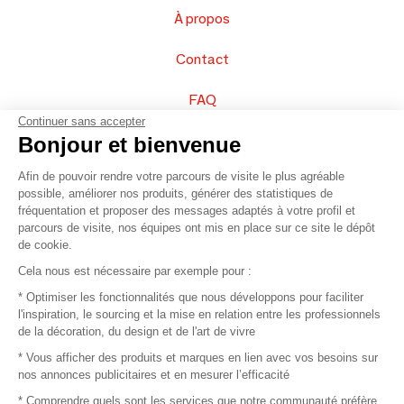
À propos
Contact
FAQ
Continuer sans accepter
Vendez vos produits
Bonjour et bienvenue
Afin de pouvoir rendre votre parcours de visite le plus agréable
Plan du site
possible, améliorer nos produits, générer des statistiques de
fréquentation et proposer des messages adaptés à votre profil et
parcours de visite, nos équipes ont mis en place sur ce site le dépôt
de cookie.
© 2016 –
Organisation SAFI
Cela nous est nécessaire par exemple pour :
* Optimiser les fonctionnalités que nous développons pour faciliter
Recrutement
l'inspiration, le sourcing et la mise en relation entre les professionnels
de la décoration, du design et de l'art de vivre
Presse
* Vous afficher des produits et marques en lien avec vos besoins sur
nos annonces publicitaires et en mesurer l’efficacité
Devenir partenaire
* Comprendre quels sont les services que notre communauté préfère