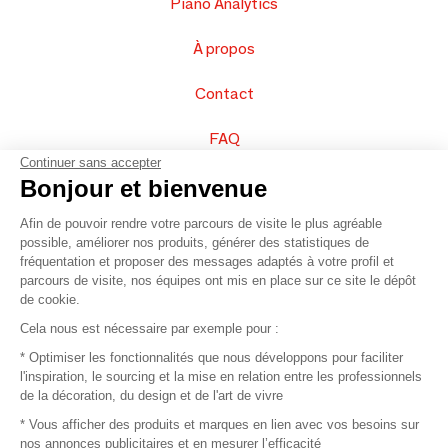
Piano Analytics
À propos
Contact
FAQ
Continuer sans accepter
Vendez vos produits
Bonjour et bienvenue
Afin de pouvoir rendre votre parcours de visite le plus agréable
Plan du site
possible, améliorer nos produits, générer des statistiques de
fréquentation et proposer des messages adaptés à votre profil et
parcours de visite, nos équipes ont mis en place sur ce site le dépôt
de cookie.
© 2016 –
Organisation SAFI
Cela nous est nécessaire par exemple pour :
* Optimiser les fonctionnalités que nous développons pour faciliter
Recrutement
l'inspiration, le sourcing et la mise en relation entre les professionnels
de la décoration, du design et de l'art de vivre
Presse
* Vous afficher des produits et marques en lien avec vos besoins sur
nos annonces publicitaires et en mesurer l’efficacité