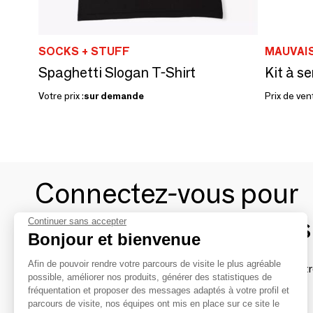
SOCKS + STUFF
MAUVAI
Spaghetti Slogan T-Shirt
Kit à se
Votre prix :
sur demande
Prix de ven
Connectez-vous pour
contacter les marques
Continuer sans accepter
Bonjour et bienvenue
Afin de pouvoir rendre votre parcours de visite le plus agréable
Afin de profiter au mieux de l'expérience MOM et de rentr
possible, améliorer nos produits, générer des statistiques de
avec vos marques préférées, créez-vous un compte.
fréquentation et proposer des messages adaptés à votre profil et
parcours de visite, nos équipes ont mis en place sur ce site le