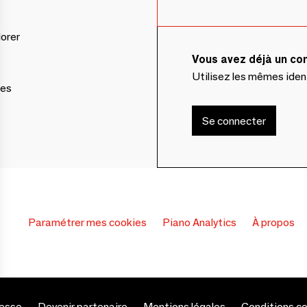
lorer
Vous avez déjà un c
Utilisez les mêmes ide
ces
Se connecter
Paramétrer mes cookies
Piano Analytics
À propos
esse
Devenir partenaire
Mentions légales
Conditions c
s Options