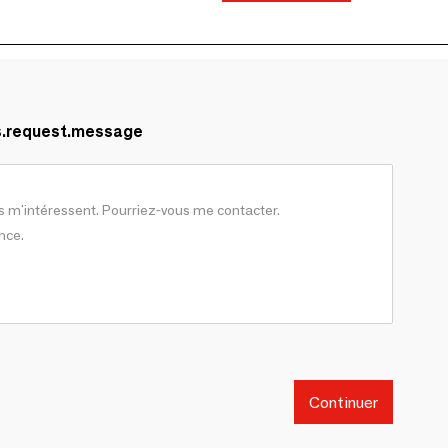
s.request.message
Continuer