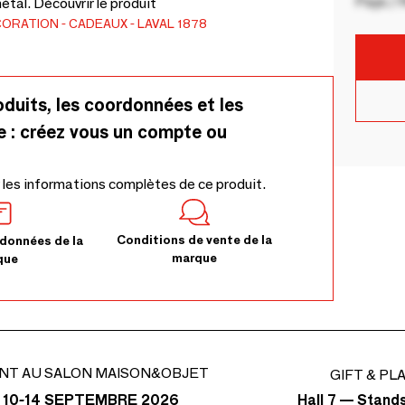
Pays / 
tal. Découvrir le produit
CORATION
CADEAUX
LAVAL 1878
oduits, les coordonnées et les
e : créez vous un compte ou
 les informations complètes de ce produit.
Conditions de vente de la
données de la
marque
que
NT AU SALON MAISON&OBJET
GIFT & PL
Hall 7 — Stand
 10-14 SEPTEMBRE 2026