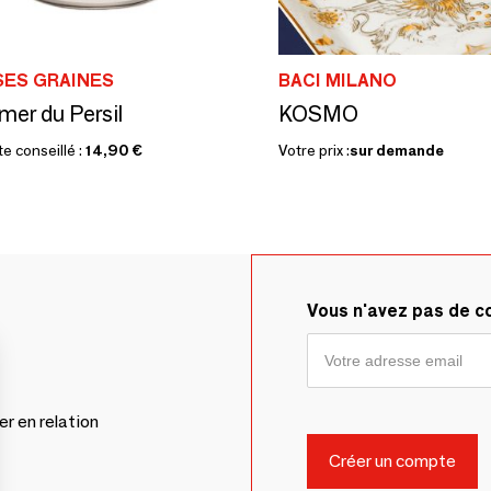
SES GRAINES
BACI MILANO
mer du Persil
KOSMO
te conseillé :
14,90 €
Votre prix :
sur demande
Vous n'avez pas de 
er en relation