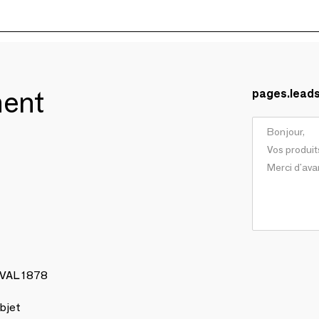
ment
pages.lead
AVAL 1878
bjet