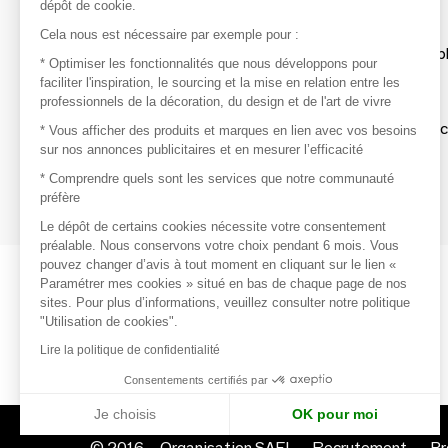
dépôt de cookie.
Découvrir
Cela nous est nécessaire par exemple pour :
Les produits de milliers de fournisseurs à exp
* Optimiser les fonctionnalités que nous développons pour
faciliter l'inspiration, le sourcing et la mise en relation entre les
professionnels de la décoration, du design et de l'art de vivre
S'inspirer
Inspiration et sélections de produits tendan
* Vous afficher des produits et marques en lien avec vos besoins
sur nos annonces publicitaires et en mesurer l’efficacité
Contacter
* Comprendre quels sont les services que notre communauté
préfère
Prises de contact rapides et simplifiées
Le dépôt de certains cookies nécessite votre consentement
préalable. Nous conservons votre choix pendant 6 mois. Vous
pouvez changer d’avis à tout moment en cliquant sur le lien «
Paramétrer mes cookies » situé en bas de chaque page de nos
sites. Pour plus d’informations, veuillez consulter notre politique
"Utilisation de cookies".
Lire la politique de confidentialité
Consentements certifiés par
Je choisis
OK pour moi
© 2016 –
Organisation SAFI
Recrutement
Pr
Axeptio consent
Plateforme de Gestion du Consentement : Personnalisez vo