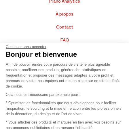
Piano Analytics
À propos
Contact
FAQ
Continuer sans accepter
Vendez vos produits
Bonjour et bienvenue
Afin de pouvoir rendre votre parcours de visite le plus agréable
Plan du site
possible, améliorer nos produits, générer des statistiques de
fréquentation et proposer des messages adaptés à votre profil et
parcours de visite, nos équipes ont mis en place sur ce site le dépôt
de cookie.
© 2016 –
Organisation SAFI
Cela nous est nécessaire par exemple pour :
* Optimiser les fonctionnalités que nous développons pour faciliter
Recrutement
l'inspiration, le sourcing et la mise en relation entre les professionnels
de la décoration, du design et de l'art de vivre
Presse
* Vous afficher des produits et marques en lien avec vos besoins sur
nos annonces publicitaires et en mesurer l’efficacité