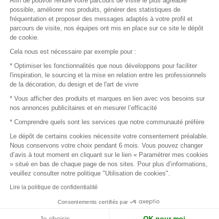
Afin de pouvoir rendre votre parcours de visite le plus agréable
Plan du site
possible, améliorer nos produits, générer des statistiques de
fréquentation et proposer des messages adaptés à votre profil et
parcours de visite, nos équipes ont mis en place sur ce site le dépôt
de cookie.
© 2016 –
Organisation SAFI
Cela nous est nécessaire par exemple pour :
* Optimiser les fonctionnalités que nous développons pour faciliter
Recrutement
l'inspiration, le sourcing et la mise en relation entre les professionnels
de la décoration, du design et de l'art de vivre
Presse
* Vous afficher des produits et marques en lien avec vos besoins sur
nos annonces publicitaires et en mesurer l’efficacité
Devenir partenaire
* Comprendre quels sont les services que notre communauté préfère
Le dépôt de certains cookies nécessite votre consentement préalable.
Mentions légales
Nous conservons votre choix pendant 6 mois. Vous pouvez changer
d’avis à tout moment en cliquant sur le lien « Paramétrer mes cookies
Conditions commerciales
» situé en bas de chaque page de nos sites. Pour plus d’informations,
veuillez consulter notre politique "Utilisation de cookies".
Retours et remboursements
Lire la politique de confidentialité
Piano Analytics
Consentements certifiés par
Je choisis
OK pour moi