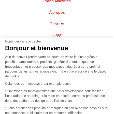
Piano Analytics
À propos
Contact
FAQ
Continuer sans accepter
Vendez vos produits
Bonjour et bienvenue
Afin de pouvoir rendre votre parcours de visite le plus agréable
Plan du site
possible, améliorer nos produits, générer des statistiques de
fréquentation et proposer des messages adaptés à votre profil et
parcours de visite, nos équipes ont mis en place sur ce site le dépôt
de cookie.
© 2016 –
Organisation SAFI
Cela nous est nécessaire par exemple pour :
* Optimiser les fonctionnalités que nous développons pour faciliter
Recrutement
l'inspiration, le sourcing et la mise en relation entre les professionnels
de la décoration, du design et de l'art de vivre
Presse
* Vous afficher des produits et marques en lien avec vos besoins sur
nos annonces publicitaires et en mesurer l’efficacité