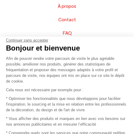
À propos
Contact
FAQ
Continuer sans accepter
Vendez vos produits
Bonjour et bienvenue
Afin de pouvoir rendre votre parcours de visite le plus agréable
Plan du site
possible, améliorer nos produits, générer des statistiques de
fréquentation et proposer des messages adaptés à votre profil et
parcours de visite, nos équipes ont mis en place sur ce site le dépôt
de cookie.
© 2016 –
Organisation SAFI
Cela nous est nécessaire par exemple pour :
* Optimiser les fonctionnalités que nous développons pour faciliter
Recrutement
l'inspiration, le sourcing et la mise en relation entre les professionnels
de la décoration, du design et de l'art de vivre
Presse
* Vous afficher des produits et marques en lien avec vos besoins sur
nos annonces publicitaires et en mesurer l’efficacité
Devenir partenaire
* Comprendre quels sont les services que notre communauté préfère