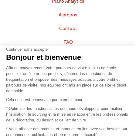
Piano Analytics
À propos
Contact
FAQ
Continuer sans accepter
Vendez vos produits
Bonjour et bienvenue
Afin de pouvoir rendre votre parcours de visite le plus agréable
Plan du site
possible, améliorer nos produits, générer des statistiques de
fréquentation et proposer des messages adaptés à votre profil et
parcours de visite, nos équipes ont mis en place sur ce site le dépôt
de cookie.
© 2016 –
Organisation SAFI
Cela nous est nécessaire par exemple pour :
* Optimiser les fonctionnalités que nous développons pour faciliter
Recrutement
l'inspiration, le sourcing et la mise en relation entre les professionnels
de la décoration, du design et de l'art de vivre
Presse
* Vous afficher des produits et marques en lien avec vos besoins sur
nos annonces publicitaires et en mesurer l’efficacité