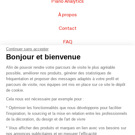
Piano Analytics
À propos
Contact
FAQ
Continuer sans accepter
Vendez vos produits
Bonjour et bienvenue
Afin de pouvoir rendre votre parcours de visite le plus agréable
Plan du site
possible, améliorer nos produits, générer des statistiques de
fréquentation et proposer des messages adaptés à votre profil et
parcours de visite, nos équipes ont mis en place sur ce site le dépôt
de cookie.
© 2016 –
Organisation SAFI
Cela nous est nécessaire par exemple pour :
* Optimiser les fonctionnalités que nous développons pour faciliter
Recrutement
l'inspiration, le sourcing et la mise en relation entre les professionnels
de la décoration, du design et de l'art de vivre
Presse
* Vous afficher des produits et marques en lien avec vos besoins sur
nos annonces publicitaires et en mesurer l’efficacité