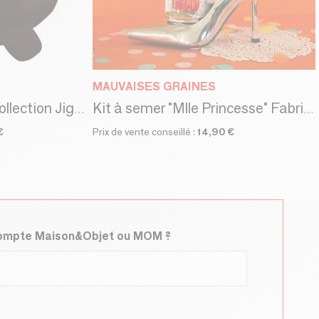
MAUVAISES GRAINES
Tirelire cochon noir - collection Jiggy Bank / SANKYO TOYS
Kit à semer "Mlle Princesse" Fabriqué en France
€
Prix de vente conseillé :
14,90 €
compte Maison&Objet ou MOM ?