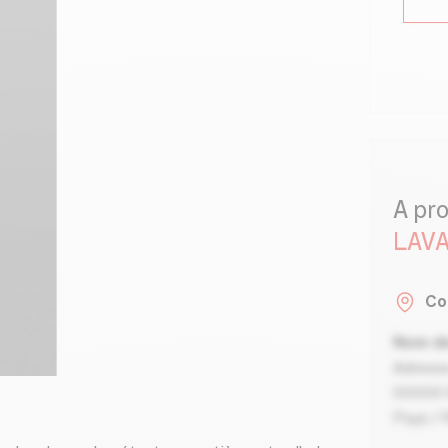
A pr
LAVA
Co
Nom de
Adresse
00000 V
Pays / 