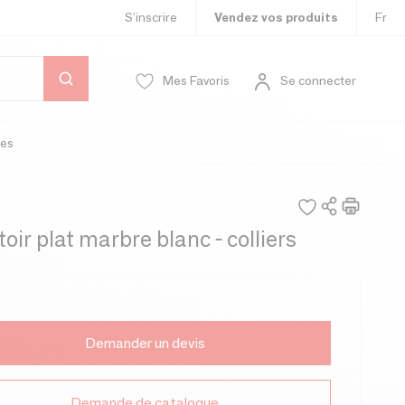
S’inscrire
Vendez vos produits
Fr
Mes Favoris
Se connecter
es
oir plat marbre blanc - colliers
Demander un devis
Demande de catalogue