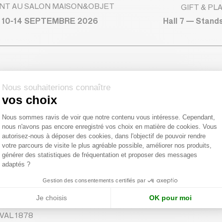
NT AU SALON MAISON&OBJET
GIFT & PL
Hall 7 — Stand
 10-14 SEPTEMBRE 2026
ment
Nous souhaiterions connaître
pages.lead
vos choix
Plateforme de Gestion du Consentemen
Nous sommes ravis de voir que notre contenu vous intéresse. Cependant,
nous n'avons pas encore enregistré vos choix en matière de cookies. Vous
Axeptio consent
autorisez-nous à déposer des cookies, dans l'objectif de pouvoir rendre
votre parcours de visite le plus agréable possible, améliorer nos produits,
générer des statistiques de fréquentation et proposer des messages
adaptés ?
Gestion des consentements certifiés par
Je choisis
OK pour moi
AVAL 1878