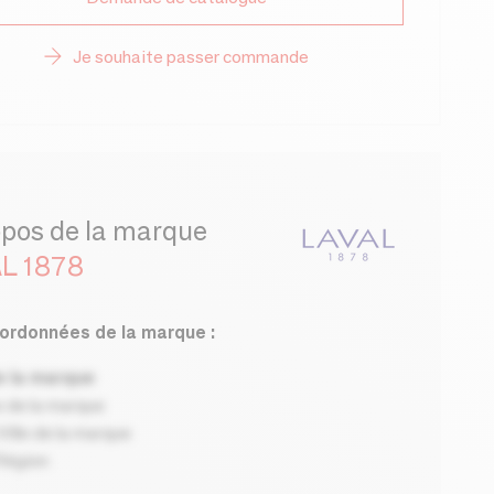
Je souhaite passer commande
opos de la marque
L 1878
ordonnées de la marque :
 la marque
 de la marque
ille de la marque
Région