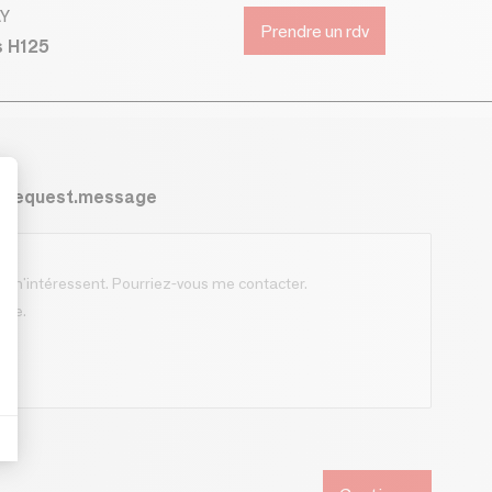
AY
Prendre un rdv
s H125
s.request.message
t : Personnalisez vos Options