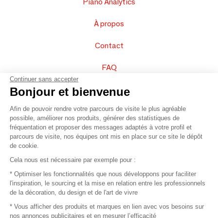
Piano Analytics
À propos
Contact
FAQ
Continuer sans accepter
Vendez vos produits
Bonjour et bienvenue
Afin de pouvoir rendre votre parcours de visite le plus agréable
Plan du site
possible, améliorer nos produits, générer des statistiques de
fréquentation et proposer des messages adaptés à votre profil et
parcours de visite, nos équipes ont mis en place sur ce site le dépôt
de cookie.
© 2016 –
Organisation SAFI
Cela nous est nécessaire par exemple pour :
* Optimiser les fonctionnalités que nous développons pour faciliter
Recrutement
l'inspiration, le sourcing et la mise en relation entre les professionnels
de la décoration, du design et de l'art de vivre
Presse
* Vous afficher des produits et marques en lien avec vos besoins sur
nos annonces publicitaires et en mesurer l’efficacité