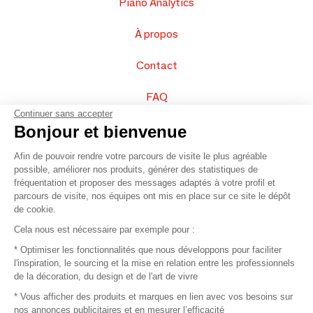
Piano Analytics
À propos
Contact
FAQ
Continuer sans accepter
Vendez vos produits
Bonjour et bienvenue
Afin de pouvoir rendre votre parcours de visite le plus agréable
Plan du site
possible, améliorer nos produits, générer des statistiques de
fréquentation et proposer des messages adaptés à votre profil et
parcours de visite, nos équipes ont mis en place sur ce site le dépôt
de cookie.
© 2016 –
Organisation SAFI
Cela nous est nécessaire par exemple pour :
* Optimiser les fonctionnalités que nous développons pour faciliter
Recrutement
l'inspiration, le sourcing et la mise en relation entre les professionnels
de la décoration, du design et de l'art de vivre
Presse
* Vous afficher des produits et marques en lien avec vos besoins sur
nos annonces publicitaires et en mesurer l’efficacité